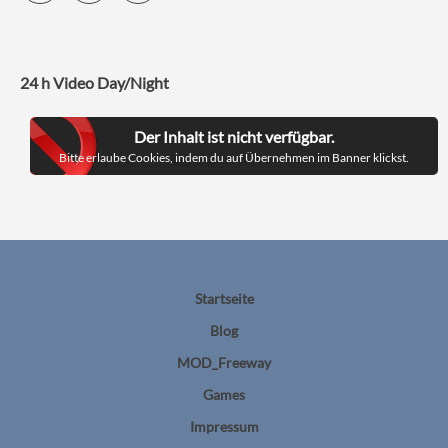
24 h Video Day/Night
Der Inhalt ist nicht verfügbar.
Bitte erlaube Cookies, indem du auf Übernehmen im Banner klickst.
Startseite
Blog
MOD_Freeway
Games
Impressum