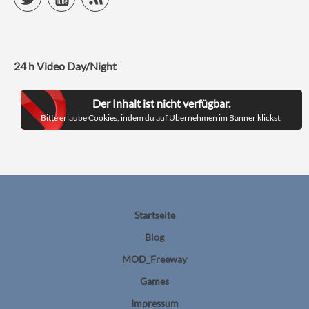
24 h Video Day/Night
Der Inhalt ist nicht verfügbar.
Bitte erlaube Cookies, indem du auf Übernehmen im Banner klickst.
Startseite
Blog
MOD_Freeway
Games
Impressum